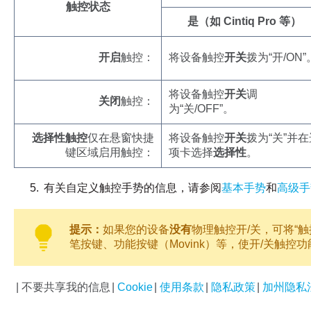
触控状态
是（如 Cintiq Pro 等）
开启
触控：
将设备触控
开关
拨为“开/ON”
将设备触控
开关
调
关闭
触控：
为“关/OFF”。
选择性触控
仅在悬窗快捷
将设备触控
开关
拨为“关”并在
键区域启用触控：
项卡选择
选择性
。
有关自定义触控手势的信息，请参阅
基本手势
和
高级手
提示：
如果您的设备
没有
物理触控开/关，可将“触控开
笔按键、功能按键（Movink）等，使开/关触控
|
不要共享我的信息
|
Cookie
|
使用条款
|
隐私政策
|
加州隐私