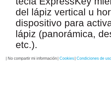
tecla ExpressKey mie
del lápiz vertical u h
dispositivo para activ
lápiz (panorámica, d
etc.).
|
No compartir mi información
|
Cookies
|
Condiciones de us