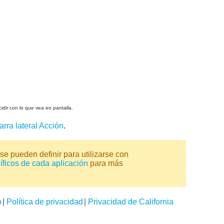
cidir con lo que vea en pantalla.
arra lateral Acción
.
se pueden definir para utilizarse con
íficos de cada aplicación
para más
o
|
Política de privacidad
|
Privacidad de California